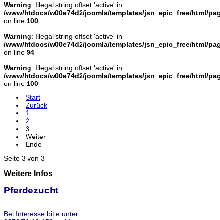
Warning
: Illegal string offset 'active' in
/www/htdocs/w00e74d2/joomla/templates/jsn_epic_free/html/pa
on line
100
Warning
: Illegal string offset 'active' in
/www/htdocs/w00e74d2/joomla/templates/jsn_epic_free/html/pa
on line
94
Warning
: Illegal string offset 'active' in
/www/htdocs/w00e74d2/joomla/templates/jsn_epic_free/html/pa
on line
100
Start
Zurück
1
2
3
Weiter
Ende
Seite 3 von 3
Weitere Infos
Pferdezucht
Bei Interesse bitte unter