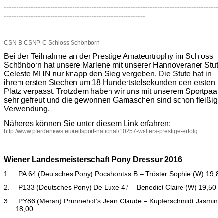
----------------------------------------------------------------------------------------
----------------------------------------------------------
CSN-B CSNP-C Schloss Schönborn
Bei der Teilnahme an der Prestige Amateurtrophy im Schloss
Schönborn hat unsere Marlene mit unserer Hannoveraner Stu
Celeste MHN nur knapp den Sieg vergeben. Die Stute hat in
ihrem ersten Stechen um 18 Hundertstelsekunden den ersten
Platz verpasst. Trotzdem haben wir uns mit unserem Sportpaa
sehr gefreut und die gewonnen Gamaschen sind schon fleißig
Verwendung.
Näheres können Sie unter diesem Link erfahren:
http://www.pferdenews.eu/reitsport-national/10257-walters-prestige-erfolg
Wiener Landesmeisterschaft Pony Dressur 2016
1.
PA 64 (Deutsches Pony) Pocahontas B – Tröster Sophie (W) 19,
2.
P133 (Deutsches Pony) De Luxe 47 – Benedict Claire (W) 19,50
3.
PY86 (Meran) Prunnehof’s Jean Claude – Kupferschmidt Jasmin
18,00