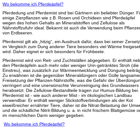
Wo bekomme ich Pferdeäpfel?
Pferdedung und Pferdemist sind bei Gärtnern ein beliebter Dünger. F
einige Zierpflanzen wie z.B. Rosen und Orchideen sind Pferdeäpfel
wegen des hohen Gehalts an Mineralstoffen und Zellulose als
Nährstoffzufuhr ideal. Bekannt ist auch die Verwendung beim Pflanze
von Erdbeeren.
Pferdemist gilt als „hitzig“, ein Ausdruck dafür, dass bei seiner Zerset
im Vergleich zum Dung anderer Tiere besonders viel Wärme freigeset
wird. Daher eignet er sich besonders für Frühbeete.
Pferdemist wird von Reit- und Zuchtställen abgegeben. Er enthält ne
den Pferdeäpfeln auch mehr oder weniger Urin-getränktes Stroh (die
Einstreu), was zusätzlich zur Wärmeentwicklung und Düngung beiträg
Zu erwähnen ist die gegenüber Mineraldüngern oder Gülle langsame
Freisetzung der Pflanzen-Nährstoffe, was die Gefahr der Überdüngu
verringert und eine unerwünschte Verunreinigung des Grundwassers
herabsetzt. Die Zellulose-Bestandteile tragen zur Humus-Bildung bei.
Pferdemist ist - wie auch anderer Mist - im ökologischen Landbau
verwendbar. Er enthält weniger Stickstoffverbindungen als der Kot
eiweißreicher ernährter Tiere, daher ist die Nitrat-Belastung der Umwe
und die schädliche Nitrit-Bildung u. a. in nicht frischem Blattgemüse o
im menschlichen Darm weniger gegeben.
Wo bekomme ich Pferdeäpfel?